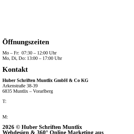
Datentransfer
Datenschutz
Impressum
Kontakt
Öffnungszeiten
Mo – Fr: 07:30 – 12:00 Uhr
Mo, Di, Do: 13:00 – 17:00 Uhr
Kontakt
Huber Schriften Muntlix GmbH & Co KG
Arkenstraße 38-39
6835 Muntlix – Vorarlberg
T:
+43 5522 446750
F: +43 5522 44675-6
M:
office@huber-schriften.com
2026 © Huber Schriften Muntlix
Webdesign & 360° Online Marketing aus