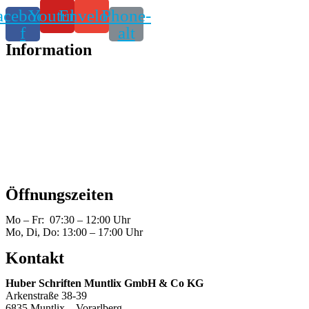
acebook-
Youtube
Envelope
Phone-
f
alt
Information
Alle Produkte
Datentransfer
Datenschutz
Impressum
Kontakt
Öffnungszeiten
Mo – Fr: 07:30 – 12:00 Uhr
Mo, Di, Do: 13:00 – 17:00 Uhr
Kontakt
Huber Schriften Muntlix GmbH & Co KG
Arkenstraße 38-39
6835 Muntlix – Vorarlberg