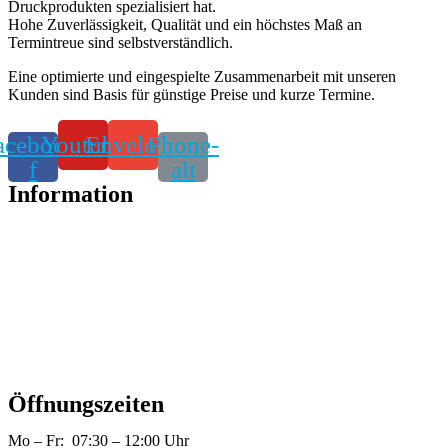
Druckprodukten spezialisiert hat.
Hohe Zuverlässigkeit, Qualität und ein höchstes Maß an
Termintreue sind selbstverständlich.
Eine optimierte und eingespielte Zusammenarbeit mit unseren
Kunden sind Basis für günstige Preise und kurze Termine.
acebook-
Youtube
Envelope
Phone-
f
alt
Information
Alle Produkte
Datentransfer
Datenschutz
Impressum
Kontakt
Öffnungszeiten
Mo – Fr: 07:30 – 12:00 Uhr