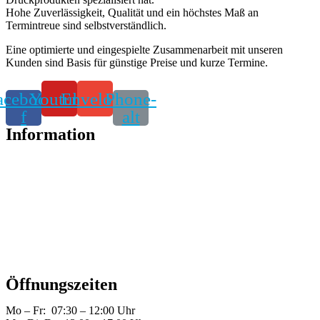
Hohe Zuverlässigkeit, Qualität und ein höchstes Maß an
Termintreue sind selbstverständlich.
Eine optimierte und eingespielte Zusammenarbeit mit unseren
Kunden sind Basis für günstige Preise und kurze Termine.
acebook-
Youtube
Envelope
Phone-
f
alt
Information
Alle Produkte
Datentransfer
Datenschutz
Impressum
Kontakt
Öffnungszeiten
Mo – Fr: 07:30 – 12:00 Uhr